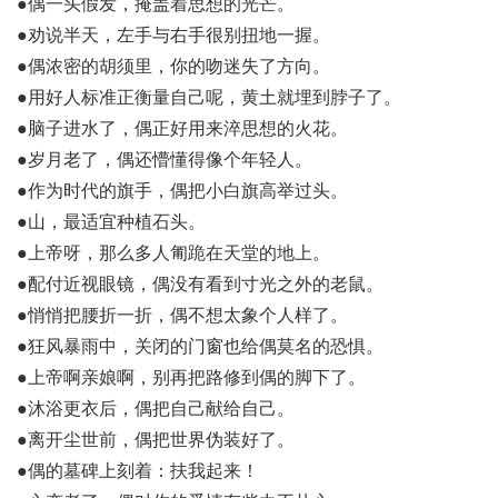
●偶一头假发，掩盖着思想的光芒。
●劝说半天，左手与右手很别扭地一握。
●偶浓密的胡须里，你的吻迷失了方向。
●用好人标准正衡量自己呢，黄土就埋到脖子了。
●脑子进水了，偶正好用来淬思想的火花。
●岁月老了，偶还懵懂得像个年轻人。
●作为时代的旗手，偶把小白旗高举过头。
●山，最适宜种植石头。
●上帝呀，那么多人匍跪在天堂的地上。
●配付近视眼镜，偶没有看到寸光之外的老鼠。
●悄悄把腰折
一折
，偶不想太象个人样了。
●狂风暴雨中，关闭的门窗也给偶莫名的恐惧。
●上帝啊亲娘啊，别再把路修到偶的脚下了。
●沐浴更衣后，偶把自己献给自己。
●离开尘世前，偶把世界伪装好了。
●偶的墓碑上刻着：扶我起来！