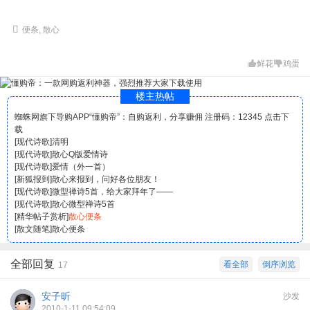
便条
,
散心
鲜花
鸡蛋
楼主热帖
蜘蛛网旗下导购APP“懂购帝”：自购返利，分享赚佣 注册码：12345 点击下
载
[
现代诗歌
]
清明
[
现代诗歌
]
散心Q版爱情诗
[
现代诗歌
]
爱情（外一首）
[
新狐报到
]
散心来报到，问好各位朋友！
[
现代诗歌
]
微型禅诗5首，给大家拜年了——
[
现代诗歌
]
散心微型禅诗5首
[
精华帖子赏析
]
散心便条
[
散文随笔
]
散心便条
全部回复
看全部
倒序浏览
17
安子昕
沙发
2010-1-11 09:54:09