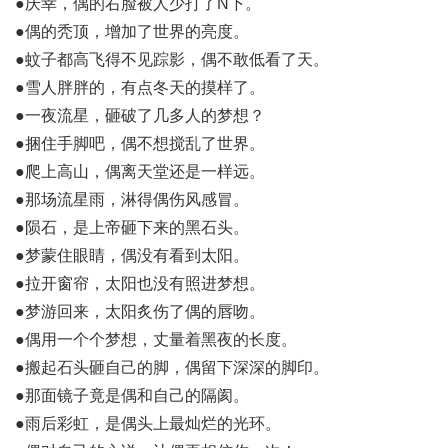
●庆幸，偶的右脸被人少打了N下。
●偶的秃顶，增加了世界的亮度。
●蚊子都高飞得不见踪影，偶不敢低看了天。
●雪人胖胖的，有点冬天的摸样了。
●一夜流星，砸破了几多人的梦想？
●捆住手脚吧，偶不想搅乱了世界。
●爬上高山，偶离天堂还是一样远。
●那场流星雨，淋得偶伤风感冒。
●陨石，是上帝砸下来的黑石头。
●梦蒙住眼睛，偶没有看到太阳。
●拉开窗帘，太阳也没有照进梦想。
●梦游回来，太阳炙伤了偶的唇吻。
●偶用一个个梦想，丈量着黑夜的长度。
●搬起石头砸自己的脚，偶留下深深的脚印。
●那面镜子竟是偶和自己的隔阂。
●雨后彩虹，是偶头上最灿烂的光环。