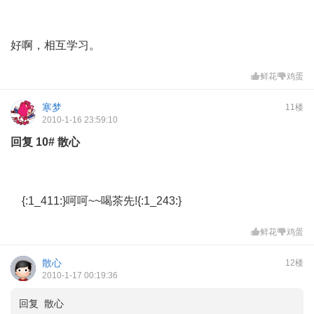
好啊，相互学习。
鲜花
鸡蛋
寒梦
11楼
2010-1-16 23:59:10
回复
10#
散心
{:1_411:}呵呵~~喝茶先!{:1_243:}
鲜花
鸡蛋
散心
12楼
2010-1-17 00:19:36
回复 散心