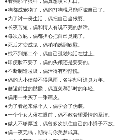
●看狗那个狼样，偶真想咬它几口。
●狗都成宠物了，偶的打狗棍只能吓唬自己了。
●为了讨一份生活，偶把自己当猴耍。
●长夜苦短，偶和情人有说不完的梦话。
●每次放屁，偶都担心把自己臭跑了。
●死后才变成鬼，偶稍稍感到欣慰。
●找不到第二个，偶自己孤独地活在世上。
●即便脸不要了，偶的头颅还是要要的。
●不断制造垃圾，偶活得有些惭愧。
●偶的大小便禁不得风雨，名字却可遗臭万年。
●邂逅前世的骷髅，偶直羡慕那时的年轻。
●偶用一生买了一张画皮。
●为了看起来像个人，偶学会了伪装。
●一个个女人俗在眼前，偶不敢奢望爱情的圣洁。
●做人不够厚道，偶曾多次抓住自己的小辫子不放。
●偶一夜无眠，期待与你美梦成真。