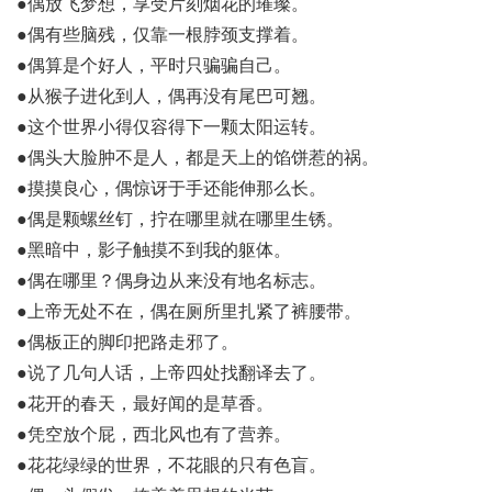
●偶放飞梦想，享受片刻烟花的璀璨。
●偶有些脑残，仅靠一根脖颈支撑着。
●偶算是个好人，平时只骗骗自己。
●从猴子进化到人，偶再没有尾巴可翘。
●这个世界小得仅容得下一颗太阳运转。
●偶头大脸肿不是人，都是天上的馅饼惹的祸。
●摸摸良心，偶惊讶于手还能伸那么长。
●偶是颗螺丝钉，拧在哪里就在哪里生锈。
●黑暗中，影子触摸不到我的躯体。
●偶在哪里？偶身边从来没有地名标志。
●上帝无处不在，偶在厕所里扎紧了裤腰带。
●偶板正的脚印把路走邪了。
●说了几句人话，上帝四处找翻译去了。
●花开的春天，最好闻的是草香。
●凭空放个屁，西北风也有了营养。
●花花绿绿的世界，不花眼的只有色盲。