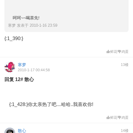
呵呵~~喝茶先!
寒梦 发表于 2010-1-16 23:59
{:1_390:}
鲜花
鸡蛋
寒梦
13楼
2010-1-17 00:44:58
回复
12#
散心
{:1_428:}你太亲热了吧....哈哈..我喜欢你!
鲜花
鸡蛋
散心
14楼