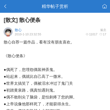
精华帖子赏析
[散文]
散心便条
散心
贴主
2010-1-10 23:32:55
11017
17
散心自荐一篇作品，看有没有朋友喜欢。
《散心便条》
●偶死了，您埋怨偶装神弄鬼。
●站起来，偶就比自己高了一微米。
●世界太搞笑了，偶被泪水冲过了鬼门关
●初踏黄泉路，偶真怕遇到鬼。
●偶不敢削尖了脑袋，是怕刺疼了您的脚。
●上帝说像他那样死了，才能获得永生。