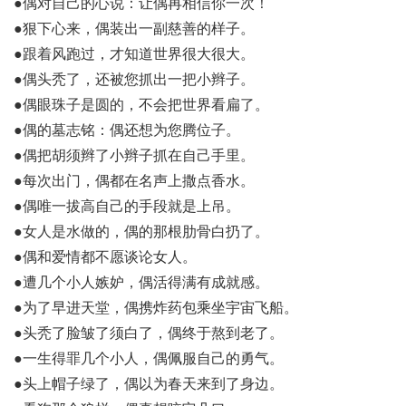
●偶对自己的心说：让偶再相信你一次！
●狠下心来，偶装出一副慈善的样子。
●跟着风跑过，才知道世界很大很大。
●偶头秃了，还被您抓出一把小辫子。
●偶眼珠子是圆的，不会把世界看扁了。
●偶的墓志铭：偶还想为您腾位子。
●偶把胡须辫了小辫子抓在自己手里。
●每次出门，偶都在名声上撒点香水。
●偶唯一拔高自己的手段就是上吊。
●女人是水做的，偶的那根肋骨白扔了。
●偶和爱情都不愿谈论女人。
●遭几个小人嫉妒，偶活得满有成就感。
●为了早进天堂，偶携炸药包乘坐宇宙飞船。
●头秃了脸皱了须白了，偶终于熬到老了。
●一生得罪几个小人，偶佩服自己的勇气。
●头上帽子绿了，偶以为春天来到了身边。